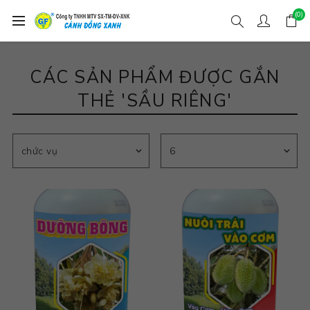
(0)
CÁC SẢN PHẨM ĐƯỢC GẮN
THẺ 'SẦU RIÊNG'