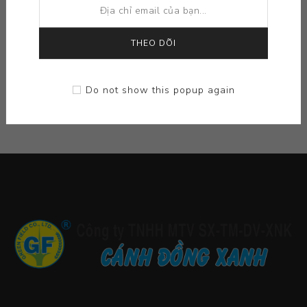
THỂ LOẠI
THEO DÕI
NHÀ SẢN XUẤT CỦA
Do not show this popup again
THẺ PHỔ BIẾN