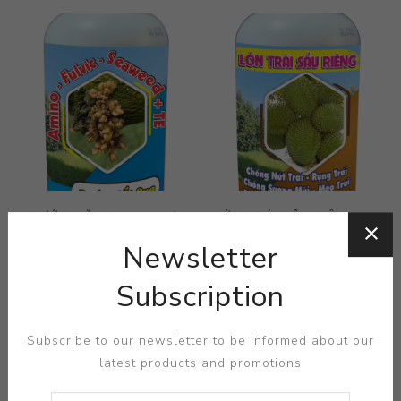
RƯỚC MẮT CUA - 1 Lít
LỚN TRÁI SẦU RIÊNG - 1
(NEW)
Lít (NEW)
Newsletter
210.000 ₫
210.000 ₫
Subscription
1
2
3
4
Subscribe to our newsletter to be informed about our
latest products and promotions