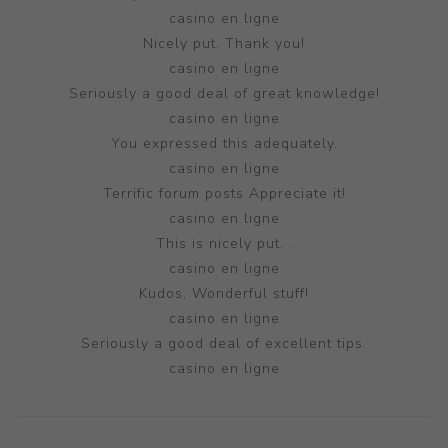
casino en ligne
Nicely put. Thank you!
casino en ligne
Seriously a good deal of great knowledge!
casino en ligne
You expressed this adequately.
casino en ligne
Terrific forum posts Appreciate it!
casino en ligne
This is nicely put. .
casino en ligne
Kudos, Wonderful stuff!
casino en ligne
Seriously a good deal of excellent tips.
casino en ligne