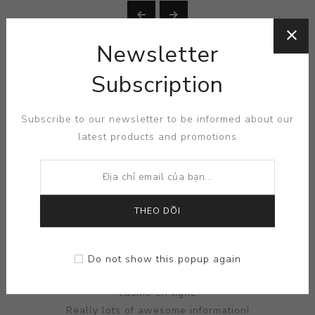
Newsletter
Subscription
BÌNH LUẬN (1)
Subscribe to our newsletter to be informed about our
VIẾT BÌNH LUẬN
latest products and promotions
KHÁCH
THEO DÕI
01/06/2025 13:17
Thanks. A lot of facts.
casino en ligne
Do not show this popup again
Nicely put, Appreciate it.
casino en ligne
Really lots of awesome information!