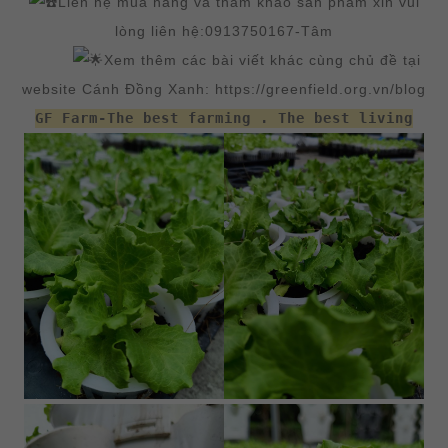
Liên hệ mua hàng và tham khảo sản phẩm xin vui
lòng liên hệ:0913750167-Tâm
Xem thêm các bài viết khác cùng chủ đề tại
website Cánh Đồng Xanh:
https://greenfield.org.vn/blog
GF Farm-The best farming . The best living