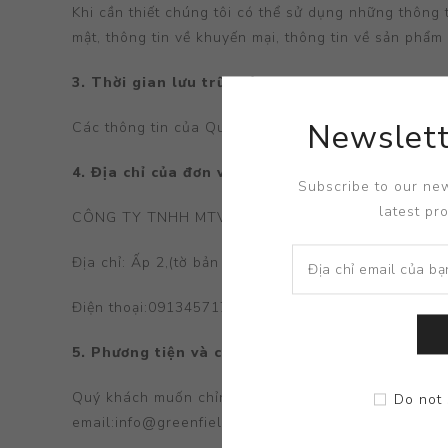
Khi cần thiết chúng tôi có thể sử dụng những thông t
mật, thông tin về khuyến mại, thông tin về sản phẩm
3. Thời gian lưu trữ thông tin
Newslett
Các thông tin của Quý khách hàng sẽ được lưu trữ t
4. Địa chỉ của đơn vị thụ thập và quản lý thông
Subscribe to our new
latest pr
CÔNG TY TNHH MTV SX TM DV XNK CÁNH ĐỒNG
Địa chỉ: Ấp 2,(tờ bản đồ số 01,thửa đất số 1630),
Điện thoại:0913457179
5. Phương tiện và công cụ để người dùng tiếp c
Quý khách muốn chỉnh sửa thông tin cá nhân của mì
Do not 
email:info@greenfield.com.vn