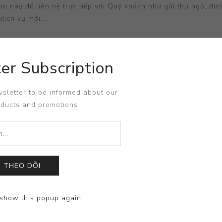
in này để liên hệ trực tiếp với Quý khách như gửi thư ngỏ, đơn
 dịch vụ mới….
er Subscription
rong hệ thống nội bộ của công ty chúng tôi cho đến khi Quý 
 tin cá nhân
sletter to be informed about our
oducts and promotions
 XANH
Xã Giao Long,Huyện Châu Thành,Tỉnh Bến Tre
THEO DÕI
ận và chỉnh sửa dữ liệu cá nhân
nh vui lòng liên hệ tổng đài chăm sóc khách hàng của chúng 
show this popup again