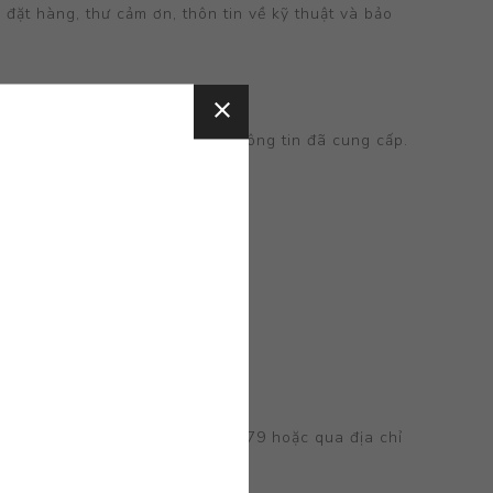
 đặt hàng, thư cảm ơn, thôn tin về kỹ thuật và bảo
khách có yêu cầu hủy bỏ các thông tin đã cung cấp.
tôi qua số điện thoại:0913457179 hoặc qua địa chỉ