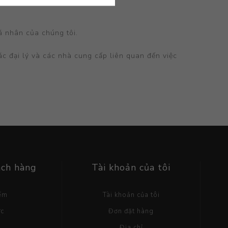
á nhân của chúng tôi.
ác đại lý và các nhà cung cấp liên quan đến việc
ách hàng
Tài khoản của tôi
iếm
Tài khoản của tôi
ức
Đơn đặt hàng
g
Địa chỉ