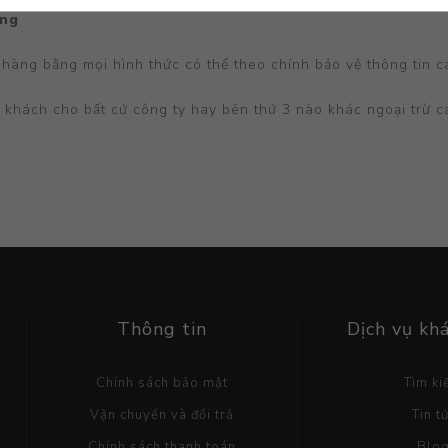
àng
hàng bằng mọi hình thức có thể theo chính bảo vệ thông tin c
 khách cho bất cứ công ty hay bên thứ 3 nào khác ngoại trừ c
Thông tin
Dịch vụ kh
Chính sách bảo mật
Tìm k
Vận chuyển và đổi trả
Tin t
Chính sách thanh toán
Blo