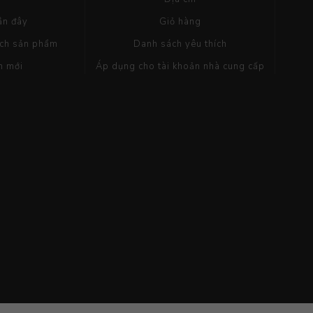
ần đây
Giỏ hàng
ách sản phẩm
Danh sách yêu thích
m mới
Áp dụng cho tài khoản nhà cung cấp