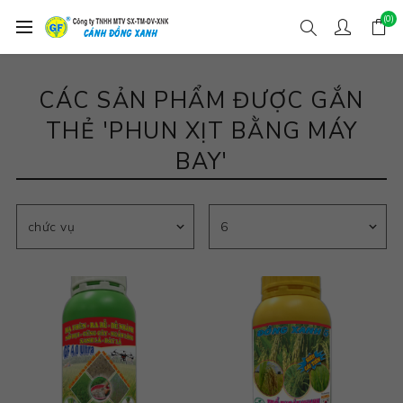
(0)
CÁC SẢN PHẨM ĐƯỢC GẮN
THẺ 'PHUN XỊT BẰNG MÁY
BAY'