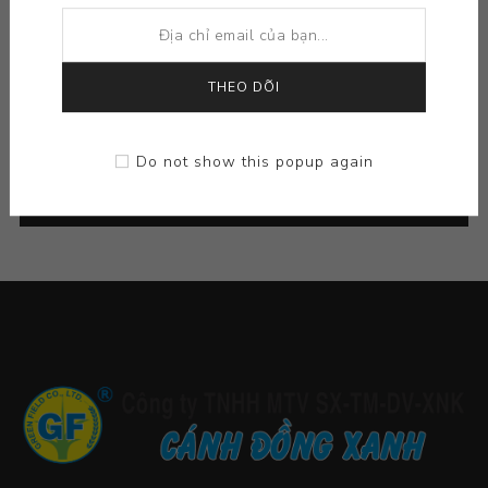
THỂ LOẠI
THEO DÕI
NHÀ SẢN XUẤT CỦA
Do not show this popup again
THẺ PHỔ BIẾN