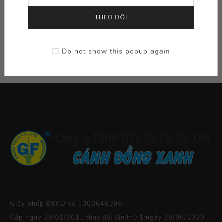
NHÀ SẢN XUẤT CỦA
THEO DÕI
THẺ PHỔ BIẾN
Do not show this popup again
Giấy phép ĐKKD số 1300646396
Cấp ngày 29/01/2011.thay đổi lần thứ 1:ngày 20/05/2020