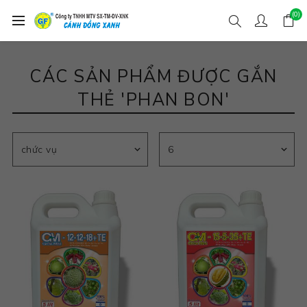
(0)
CÁC SẢN PHẨM ĐƯỢC GẮN
THẺ 'PHAN BON'