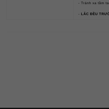
- Tránh xa tầm t
-
LẮC ĐỀU TRƯ