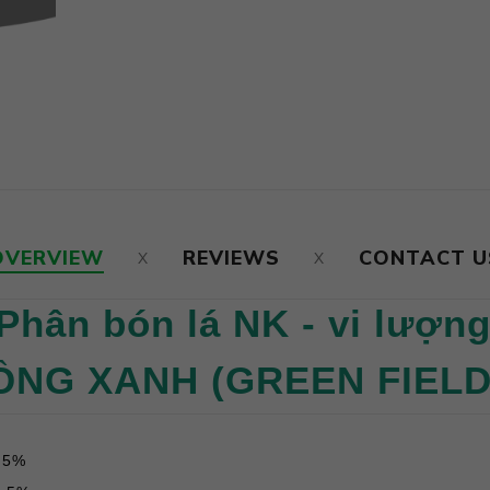
OVERVIEW
REVIEWS
CONTACT U
Phân bón lá NK - vi lượn
ỒNG XANH (GREEN FIELD
...5%