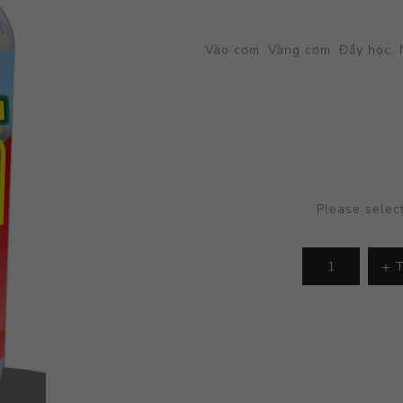
Vào cơm. Vàng cơm. Đầy học. 
Please selec