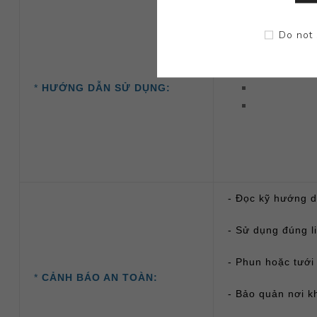
Do not 
*
HƯỚNG DẪN SỬ DỤNG:
- Đọc kỹ hướng d
- Sử dụng đúng l
- Phun hoặc tưới
*
CẢNH BÁO AN TOÀN:
- Bảo quản nơi k