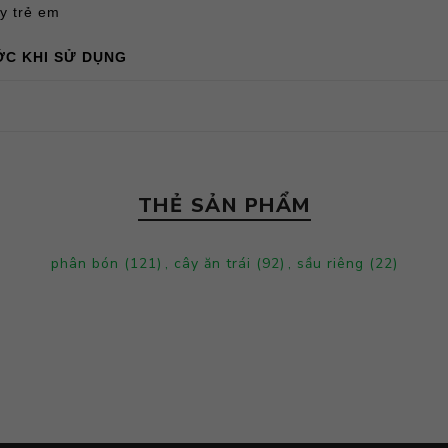
ay trẻ em
ỚC KHI SỬ DỤNG
THẺ SẢN PHẨM
phân bón
(121)
,
cây ăn trái
(92)
,
sầu riêng
(22)