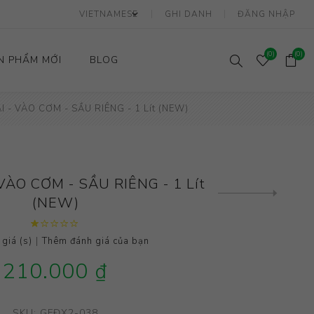
GHI DANH
ĐĂNG NHẬP
(0)
(0)
N PHẨM MỚI
BLOG
I - VÀO CƠM - SẦU RIÊNG - 1 Lít (NEW)
Hành
Sầu Riêng
Dừa
Mít
Thanh Long
VÀO CƠM - SẦU RIÊNG - 1 Lít
Next
(NEW)
product
|
giá (s)
Thêm đánh giá của bạn
210.000 ₫
SKU:
GFĐX2-038