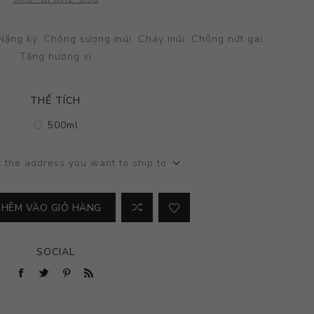
Nặng ký. Chống sượng múi. Cháy múi. Chống nứt gai.
Tăng hương vị
THỂ TÍCH
500ml
t the address you want to ship to
THÊM VÀO GIỎ HÀNG
SOCIAL