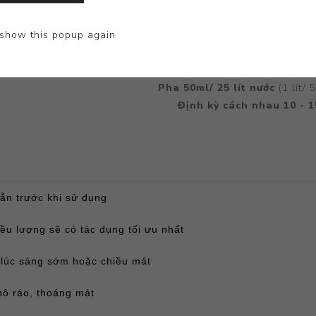
show this popup again
Sử dụng giai đoạn vào c
Pha 50ml/ 25 lít nước
(1 lít/ 
Định kỳ cách nhau 10 - 1
ẫn trước khi sử dụng
iều lượng sẽ có tác dụng tối ưu nhất
 lúc sáng sớm hoặc chiều mát
hô ráo, thoáng mát