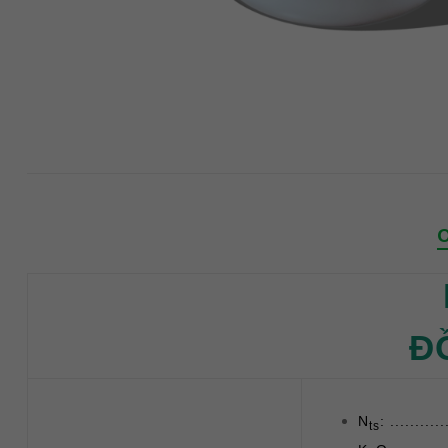
Đ
N
: .........
ts