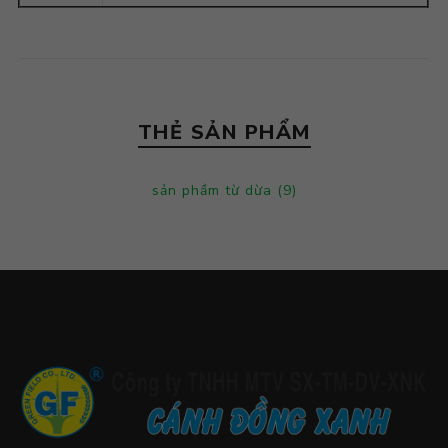
THẺ SẢN PHẨM
sản phầm từ dừa
(9)