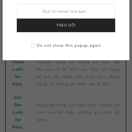
Lưới Xơ Dừa - Gối
Ôm Lưới Xơ Dừa
THEO DÕI
Được dệt từ chỉ xơ dừa là loại chỉ
Lưới
composite tự nhiên, được se thành dây
Xơ
sau đó đưa vào khung dệt thành tấm
Dừa:
Do not show this popup again
lưới theo yêu cầu của khách.
Chuyên dùng lót chống xói mòn đất
Thảm
khu vực có độ dốc cao, được sử dụng
Lưới
để tạo lớp thảm đệm sinh học, dùng
Xơ
trồng cỏ chống xói mòn, sạt lỡ đất.
Dừa:
Gối
Dùng để trồng cây tiểu cảnh, chống xói
Ôm
mòn ven bờ biển, chống xói mòn bờ
Lưới
sông.
Xơ
Dừa: