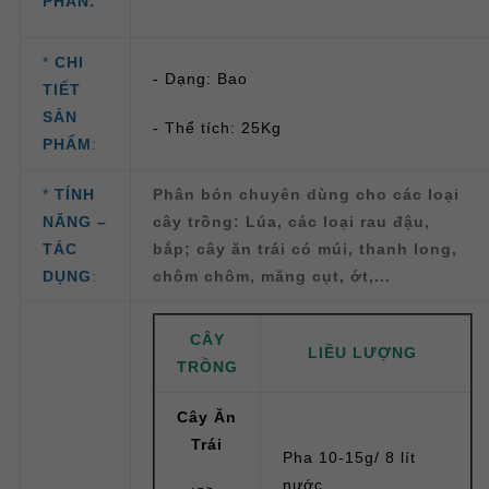
PHẦN:
*
CHI
- Dạng: Bao
TIẾT
SẢN
- Thể tích: 25Kg
PHẨM
:
*
TÍNH
Phân bón chuyên dùng cho các loại
NĂNG –
cây trồng: Lúa, các loại rau đậu,
TÁC
bắp; cây ăn trái có múi, thanh long,
DỤNG
:
chôm chôm, măng cụt, ớt,...
CÂY
LIỀU LƯỢNG
TRỒNG
Cây Ăn
Trái
Pha 10-15g/ 8 lít
nước.