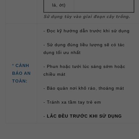
lá, ớt)
Sử dụng tùy vào giai đoạn cây trồng.
- Đọc kỹ hướng dẫn trước khi sử dụng
- Sử dụng đúng liều lượng sẽ có tác
dụng tối ưu nhất
*
CẢNH
- Phun hoặc tưới lúc sáng sớm hoặc
BÁO AN
chiều mát
TOÀN:
- Bảo quản nơi khô ráo, thoáng mát
- Tránh xa tầm tay trẻ em
-
LẮC ĐỀU TRƯỚC KHI SỬ DỤNG