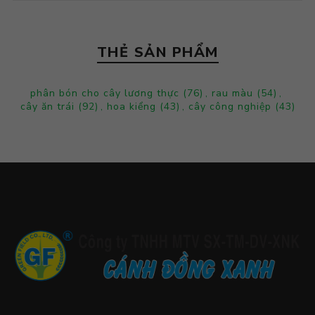
THẺ SẢN PHẨM
phân bón cho cây lương thực
(76)
,
rau màu
(54)
,
cây ăn trái
(92)
,
hoa kiểng
(43)
,
cây công nghiệp
(43)