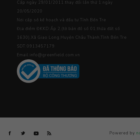
Cấp ngày 29/01/2011.thay đổi lần thứ 1:ngày
20/05/2020
Nơi cấp sở kế hoạch và đầu tư Tỉnh Bến Tre
Địa điểm ĐKKD:Ấp 2,(tờ bản đồ số 01,thửa đất số
1630),Xã Giao Long,Huyện Châu Thành,Tỉnh Bến Tre
SDT:0913457179
Email:info@greenfield.com.vn
Powered by
n