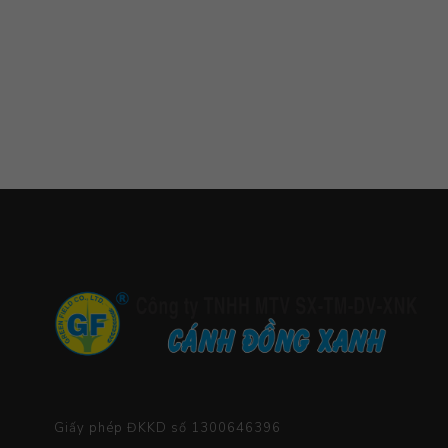
Giấy phép ĐKKD số 1300646396