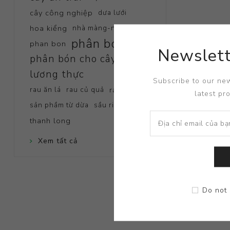
cây công nghiệp
dưa lưới
hoa kiểng
nhà màng-nhà kính
phân bón
phan bon
Newslett
phân bón cho cây
lương thực
Subscribe to our new
rau ăn lá
rau củ quả
rau màu
latest pr
sản phầm từ dừa
sầu riêng
thanh long
Xem tất cả
Do not 
CHỐNG VÀNG