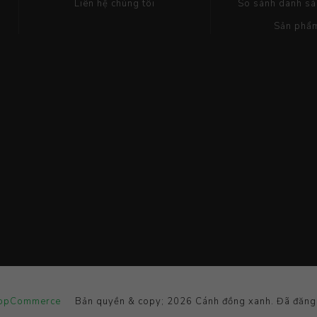
Liên hệ chúng tôi
So sánh danh s
Sản phẩ
opCommerce
Bản quyền & copy; 2026 Cánh đồng xanh. Đã đăng