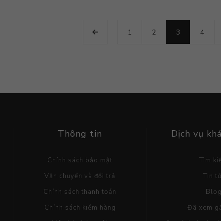
1
2
3
4
Thông tin
Dịch vụ kh
Chính sách bảo mật
Tìm k
Vận chuyển và đổi trả
Tin t
Chính sách thanh toán
Blo
Chính sách kiểm hàng
Đã xem g