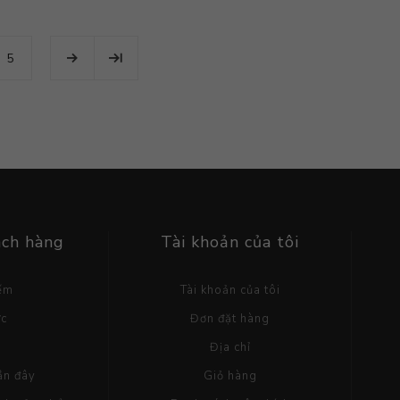
5
ách hàng
Tài khoản của tôi
iếm
Tài khoản của tôi
ức
Đơn đặt hàng
g
Địa chỉ
ần đây
Giỏ hàng