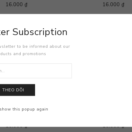
16.000 ₫
16.000 ₫
er Subscription
sletter to be informed about our
oducts and promotions
THEO DÕI
show this popup again
 ĐẦU - HOA KIỂNG - 50ml
KÍCH MẦM - RỄ - HOA KIỂ
16.000 ₫
16.000 ₫