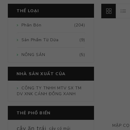
THỂ LOẠI
Phân Bón
(204)
Sản Phẩm Từ Dừa
(9)
NÔNG SẢN
(5)
NHÀ SẢN XUẤT CỦA
CÔNG TY TNHH MTV SX TM
DV XNK CÁNH ĐỒNG XANH
THẺ PHỔ BIẾN
MẬP CỌN
cây ăn trái
cây có múi