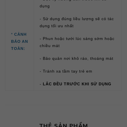
dụng
- Sử dụng đúng liều lượng sẽ có tác
dụng tối ưu nhất
*
CẢNH
- Phun hoặc tưới lúc sáng sớm hoặc
BÁO AN
chiều mát
TOÀN:
- Bảo quản nơi khô ráo, thoáng mát
- Tránh xa tầm tay trẻ em
-
LẮC ĐỀU TRƯỚC KHI SỬ DỤNG
THẺ SẢN PHẨM