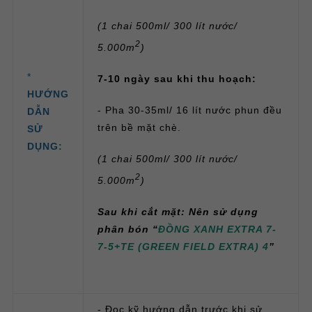
(1 chai 500ml/ 300 lít nước/
2
5.000m
)
*
7-10 ngày sau khi thu hoạch:
HƯỚNG
- Pha 30-35ml/ 16 lít nước phun đều
DẪN
trên bề mặt chè.
SỬ
DỤNG:
(1 chai 500ml/ 300 lít nước/
2
5.000m
)
Sau khi cắt mặt: Nên sử dụng
phân bón “
ĐỒNG XANH EXTRA 7-
7-5+TE (GREEN FIELD EXTRA) 4
”
- Đọc kỹ hướng dẫn trước khi sử