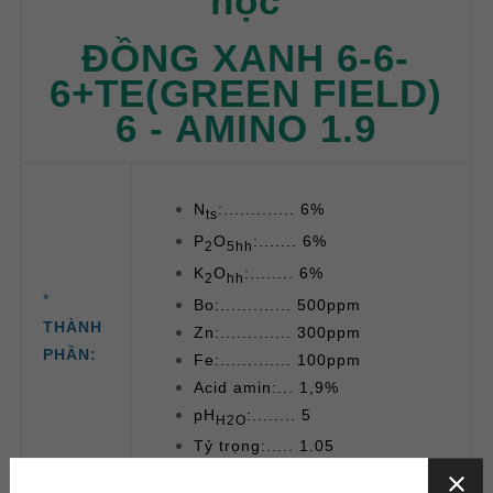
học
ĐỒNG XANH 6-6-
6+TE(GREEN FIELD)
6 - AMINO 1.9
N
:............. 6%
ts
P
O
:....... 6%
2
5hh
K
O
:........ 6%
2
hh
*
Bo:............. 500ppm
THÀNH
Zn:............. 300ppm
PHẦN:
Fe:............. 100ppm
Acid amin:... 1,9%
pH
:........ 5
H2O
Tỷ trọng:..... 1.05