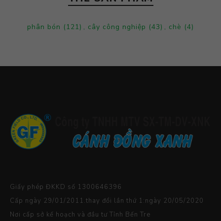
phân bón
(121)
,
cây công nghiệp
(43)
,
chè
(4)
Giấy phép ĐKKD số 1300646396
Cấp ngày 29/01/2011.thay đổi lần thứ 1:ngày 20/05/2020
Nơi cấp sở kế hoạch và đầu tư Tỉnh Bến Tre