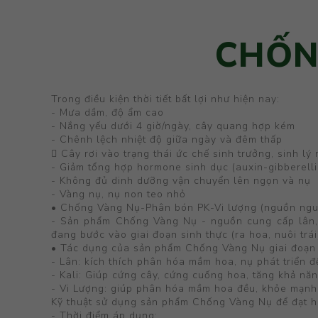
CHỐN
Trong điều kiện thời tiết bất lợi như hiện nay:
- Mưa dầm, độ ẩm cao
- Nắng yếu dưới 4 giờ/ngày, cây quang hợp kém
- Chênh lệch nhiệt độ giữa ngày và đêm thấp
 Cây rơi vào trạng thái ức chế sinh trưởng, sinh lý
- Giảm tổng hợp hormone sinh dục (auxin-gibberelli
- Không đủ dinh dưỡng vận chuyển lên ngọn và nụ
- Vàng nụ, nụ non teo nhỏ
• Chống Vàng Nụ-Phân bón PK-Vi lượng (nguồn nguy
- Sản phẩm Chống Vàng Nụ - nguồn cung cấp lân, k
đang bước vào giai đoạn sinh thực (ra hoa, nuôi trái
• Tác dụng của sản phẩm Chống Vàng Nụ giai đoạn
- Lân: kích thích phân hóa mầm hoa, nụ phát triển đ
- Kali: Giúp cứng cây, cứng cuống hoa, tăng khả nă
- Vi Lượng: giúp phân hóa mầm hoa đều, khỏe mạnh,
Kỹ thuật sử dụng sản phẩm Chống Vàng Nụ để đạt hi
- Thời điểm áp dụng: