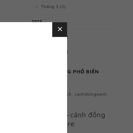
Tháng 3 (2)
2023
Tháng 12 (1)
Tháng 11 (4)
CÁC THẺ BLOG PHỔ BIẾN
#gffarm
#rausach
canhdongxanh
gatit
greenfield-cánh đồng
xanh bến tre