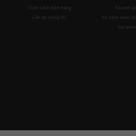
Chính sách kiểm hàng
Đã xem g
Liên hệ chúng tôi
So sánh danh s
Sản phẩ