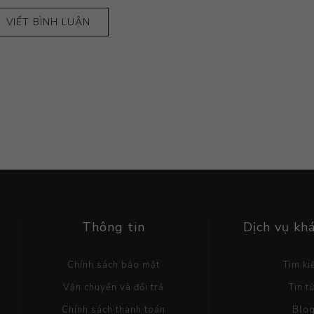
VIẾT BÌNH LUẬN
Thông tin
Dịch vụ kh
Chính sách bảo mật
Tìm k
Vận chuyển và đổi trả
Tin t
Chính sách thanh toán
Blo