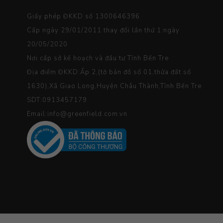
Giấy phép ĐKKD số 1300646396
Cấp ngày 29/01/2011.thay đổi lần thứ 1:ngày
20/05/2020
Nơi cấp sở kế hoạch và đầu tư Tỉnh Bến Tre
Địa điểm ĐKKD:Ấp 2,(tờ bản đồ số 01,thửa đất số
1630),Xã Giao Long,Huyện Châu Thành,Tỉnh Bến Tre
SDT:0913457179
Email:info@greenfield.com.vn