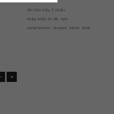
idaphos
lazada
lân hữu hiệu 2 chiều
nhập khẩu ấn độ
npk
sanphammoi
shopee
tiktok
tmdt