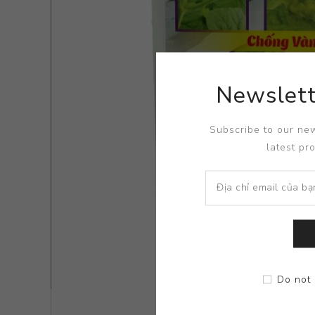
Newslett
Subscribe to our new
latest pr
Do not 