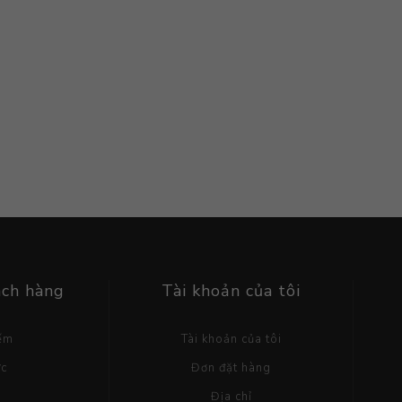
ách hàng
Tài khoản của tôi
iếm
Tài khoản của tôi
ức
Đơn đặt hàng
g
Địa chỉ