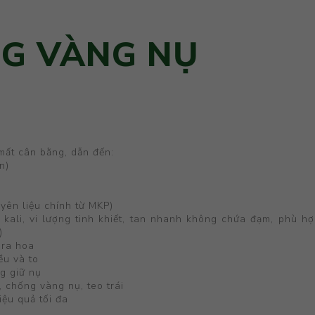
G VÀNG NỤ
 mất cân bằng, dẫn đến:
n)
ên liệu chính từ MKP)
ali, vi lượng tinh khiết, tan nhanh không chứa đạm, phù hợ
)
 ra hoa
ều và to
ng giữ nụ
 chống vàng nụ, teo trái
ệu quả tối đa