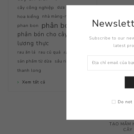
cây công nghiệp
dưa lưới
hoa kiểng
nhà màng-nhà kính
Newslett
phân bón
phan bon
phân bón cho cây
Subscribe to our new
lương thực
latest pr
rau ăn lá
rau củ quả
rau màu
sản phầm từ dừa
sầu riêng
thanh long
Xem tất cả
Do not 
TẠO MẦM 
CÂY 