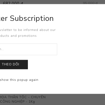
682.000 ₫
95.000 ₫
99.000 ₫
er Subscription
sletter to be informed about our
oducts and promotions
THEO DÕI
show this popup again
HOA THẦN TỐC - CHUYÊN
CÔNG NGHIỆP - 1Kg