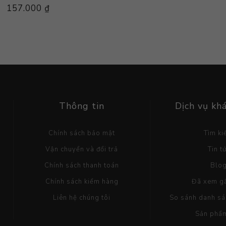
157.000 ₫
Thông tin
Dịch vụ kh
Chính sách bảo mật
Tìm k
Vận chuyển và đổi trả
Tin t
Chính sách thanh toán
Blo
Chính sách kiểm hàng
Đã xem g
Liên hệ chúng tôi
So sánh danh s
Sản phẩ