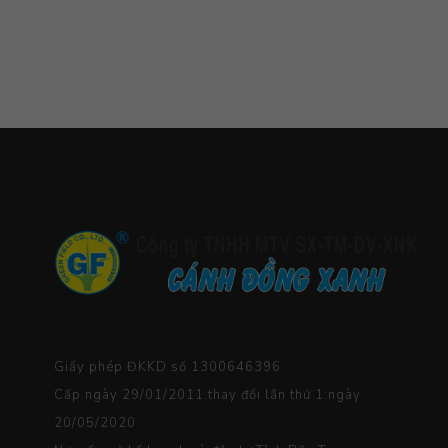
Giấy phép ĐKKD số 1300646396
Cấp ngày 29/01/2011.thay đổi lần thứ 1:ngày
20/05/2020