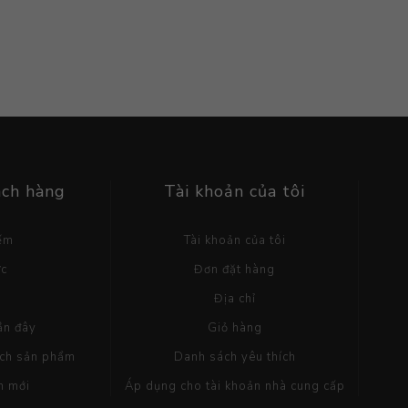
ách hàng
Tài khoản của tôi
iếm
Tài khoản của tôi
ức
Đơn đặt hàng
g
Địa chỉ
ần đây
Giỏ hàng
ách sản phẩm
Danh sách yêu thích
m mới
Áp dụng cho tài khoản nhà cung cấp