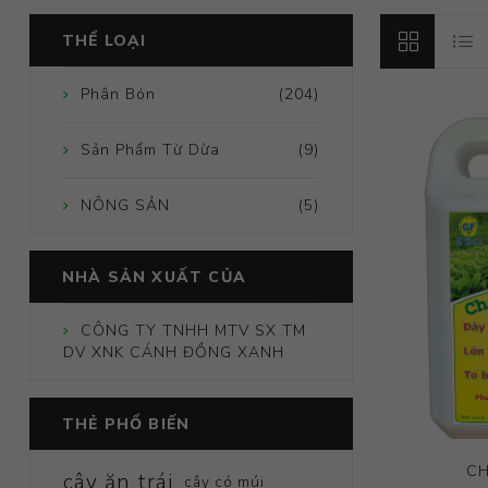
THỂ LOẠI
Phân Bón
(204)
Sản Phẩm Từ Dừa
(9)
NÔNG SẢN
(5)
NHÀ SẢN XUẤT CỦA
CÔNG TY TNHH MTV SX TM
DV XNK CÁNH ĐỒNG XANH
THẺ PHỔ BIẾN
CH
cây ăn trái
cây có múi