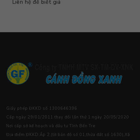
Liên hệ để biết giá
Giấy phép ĐKKD số 1300646396
Cấp ngày 29/01/2011.thay đổi lần thứ 1:ngày 20/05/2020
Nơi cấp sở kế hoạch và đầu tư Tỉnh Bến Tre
Địa điểm ĐKKD:Ấp 2,(tờ bản đồ số 01,thửa đất số 1630),Xã