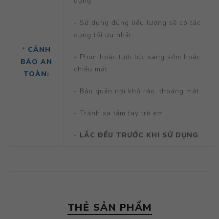
dụng
- Sử dụng đúng liều lượng sẽ có tác
dụng tối ưu nhất
*
CẢNH
- Phun hoặc tưới lúc sáng sớm hoặc
BÁO AN
chiều mát
TOÀN:
- Bảo quản nơi khô ráo, thoáng mát
- Tránh xa tầm tay trẻ em
-
LẮC ĐỀU TRƯỚC KHI SỬ DỤNG
THẺ SẢN PHẨM