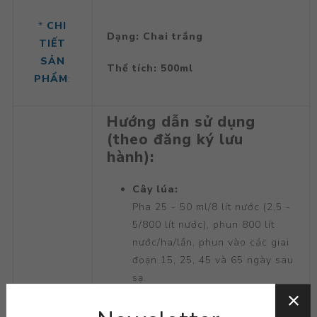
*
CHI
Dạng: Chai trắng
TIẾT
SẢN
Thể tích: 500ml
PHẨM
:
Hướng dẫn sử dụng
(theo đăng ký lưu
hành):
Cây lúa:
Pha 25 - 50 ml/8 lít nước (2,5 -
5/800 lít nước), phun 800 lít
nước/ha/lần, phun vào các giai
đoạn 15, 25, 45 và 65 ngày sau
sạ.
Cây rau:
Pha 25 - 50 ml/16 lít nước (2,5