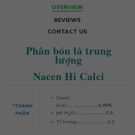
OVERVIEW
REVIEWS
CONTACT US
Phân bón lá trung
lượng
Nacen Hi Calci
Canxi
(Ca):....................6,88%
*THÀNH
pH H
O:....................3,5
PHẦN
2
Tỉ trọng:....................1.3