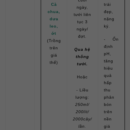
Cà
trái
ngày,
chua,
đẹp,
tưới liên
dưa
nặng
tục 3
leo,
ký.
ngày/
ớt
đợt.
- Ổn
(Trồng
định
trên
Qua hệ
pH,
giá
thống
tăng
thể)
tưới.
hiệu
quả
Hoặc
hấp
- Liều
thu
lượng:
phân
250ml/
bón
200lít/
trên
2000cây/
nền
lần.
giá