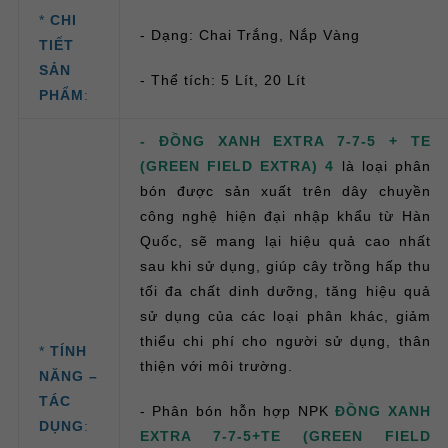
*
CHI
- Dạng: Chai Trắng, Nắp Vàng
TIẾT
SẢN
- Thể tích: 5 Lít, 20 Lít
PHẨM
:
- ĐỒNG XANH EXTRA 7-7-5 + TE
(GREEN FIELD EXTRA) 4
là loại phân
bón được sản xuất trên dây chuyền
công nghệ hiện đại nhập khẩu từ Hàn
Quốc, sẽ mang lại hiệu quả cao nhất
sau khi sử dụng, giúp cây trồng hấp thu
tối đa chất dinh dưỡng, tăng hiệu quả
sử dụng của các loại phân khác, giảm
thiểu chi phí cho người sử dụng, thân
*
TÍNH
thiện với môi trường.
NĂNG –
TÁC
- Phân bón hỗn hợp NPK
ĐỒNG XANH
DỤNG
:
EXTRA 7-7-5+TE (GREEN FIELD