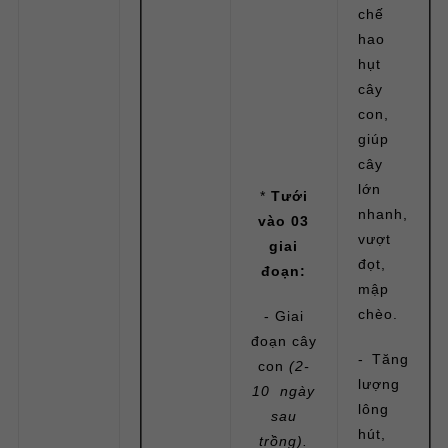
chế
hao
hụt
cây
con,
giúp
cây
lớn
*
Tưới
nhanh,
vào 03
vượt
giai
đọt,
đoạn:
mập
chèo.
- Giai
đoạn cây
- Tăng
con
(2-
lượng
10 ngày
lông
sau
hút,
trồng).