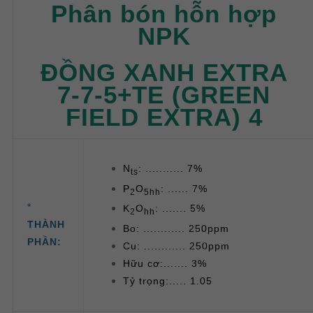
Phân bón hỗn hợp
NPK
ĐỒNG XANH EXTRA
7-7-5+TE (GREEN
FIELD EXTRA) 4
N
: ........... 7%
ts
P
O
: ...... 7%
2
5hh
*
K
O
: ....... 5%
2
hh
THÀNH
Bo: ............ 250ppm
PHẦN:
Cu: ............ 250ppm
Hữu cơ:....... 3%
Tỷ trọng:..... 1.05