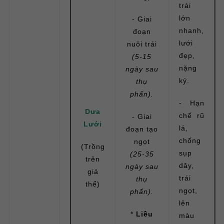
trái
lớn
- Giai
nhanh,
đoạn
lưới
nuôi trái
đẹp,
(5-15
nặng
ngày sau
ký.
thụ
phấn).
- Hạn
Dưa
chế rũ
- Giai
Lưới
lá,
đoạn tạo
chống
ngọt
(Trồng
sụp
(25-35
trên
dây,
ngày sau
giá
trái
thụ
thể)
ngọt,
phấn).
lên
*
Liều
màu