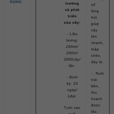
DỤNG:
trưởng
số
và phát
lông
triển
hút,
của cây:
giúp
cây
- Liều
lớn
lượng:
nhanh,
250ml/
mập
200lít/
chèo,
2000cây/
dày lá.
lần.
- Nuôi
- Định
trái
kỳ:
10
bền,
ngày/
thu
1đợt.
hoạch
được
Tưới vào
lâu,
cuối