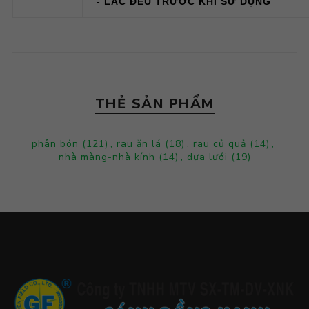
-
LẮC ĐỀU TRƯỚC KHI SỬ DỤNG
THẺ SẢN PHẨM
phân bón
(121)
,
rau ăn lá
(18)
,
rau củ quả
(14)
,
nhà màng-nhà kính
(14)
,
dưa lưới
(19)