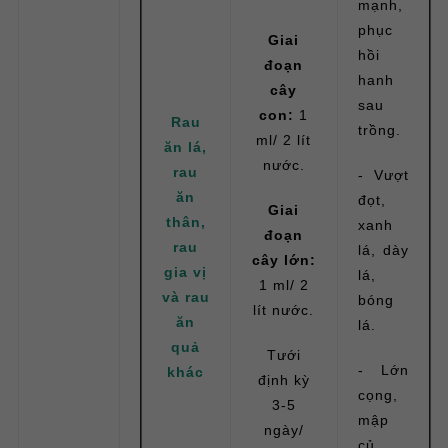
mạnh,
phục
Giai
hồi
đoạn
hanh
cây
sau
con:
1
Rau
trồng.
ml/ 2 lít
ăn lá,
nước.
rau
- Vượt
ăn
đọt,
Giai
thân,
xanh
đoạn
rau
lá, dày
cây lớn:
gia vị
lá,
1 ml/ 2
và rau
bóng
lít nước.
ăn
lá.
quả
Tưới
- Lớn
khác
định kỳ
cọng,
3-5
mập
ngày/
củ.