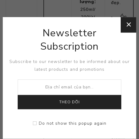
lượng:
đẹp.
250ml/
- Ổn
200lít/
địng
2000cây/
Newsletter
pH,
lần. Tưới
tăng
vào cử
Subscription
hiệu
tưới cuối
quả
ngày.
Subscribe to our newsletter to be informed about our
hấp
latest products and promotions
Địng kỳ
thu
7-10
phân
ngày/
bón
đợt.
trên
nền
THEO DÕI
Qua hệ
giá
thống
thể.
tưới.
Do not show this popup again
- Xử lý
Stress,