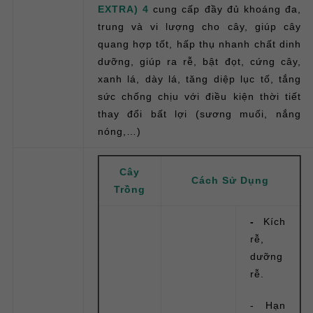
EXTRA) 4
cung cấp đầy đủ khoáng đa,
trung và vi lượng cho cây, giúp cây
quang hợp tốt, hấp thụ nhanh chất dinh
dưỡng, giúp ra rễ, bật đọt, cứng cây,
xanh lá, dày lá, tăng diệp lục tố, tắng
sức chống chịu với điều kiện thời tiết
thay đổi bất lợi (sương muối, nắng
nóng,…)
Cây
Cách Sử Dụng
Trồng
-
Kích
rễ,
dưỡng
rễ.
- Hạn