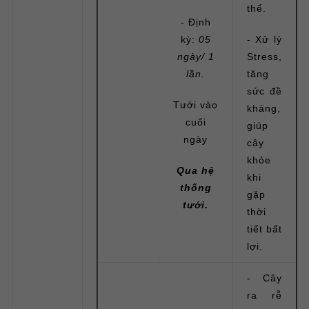
thể.
- Định
kỳ:
05
- Xử lý
ngày/ 1
Stress,
lần.
tăng
sức đề
Tưới vào
kháng,
cuối
giúp
ngày
cây
khỏe
Qua hệ
khi
thống
gặp
tưới.
thời
tiết bất
lợi.
- Cây
ra rễ